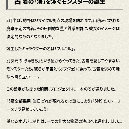
古
着の「海」を泳ぐモンスターの誕生
2月半ば、的野はリサイクル拠点の現場を訪れます。山積みにされた
廃棄予定の古着。その圧倒的な量と質感を前に、彼女のイメージは
決定的なものとなりました。
誕生したキャラクターの名は「フルキル」。
別次元の「うゅきち」という星からやってきた、古着を愛してやまない
モンスターたち。彼らが宇宙船（オブジェ）に乗って、古着を求めて地
球へ降り立つ……。
この設定が決まった瞬間、プロジェクトに一本の芯が通りました。
「5案全部採用。当日どれが現れるかは謎にしよう」「SNSでストーリ
ーをチラ見せしていこう」
単なるオブジェ制作は、一つの壮大な物語の演出へと進化しました。