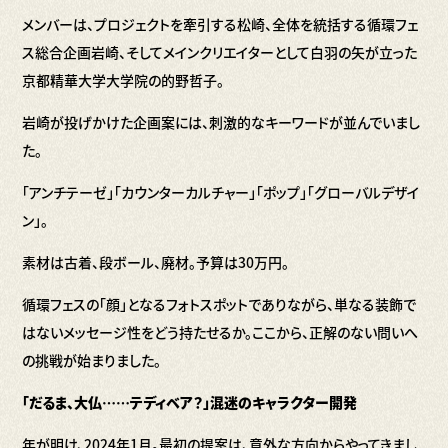
メンバーは、プロジェクトを牽引する松崎、全体を統括する循環フェ
ス総合企画岩崎、そしてメインクリエイターとして白羽の矢が立った
京都精華大学大学院の的野哲子。
岩崎が投げかけた企画案には、刺激的なキーワードが並んでいまし
た。
「アンチテーゼ」「カウンターカルチャー」「ポップ」「グローバルデザイ
ン」。
素材は古着、段ボール、廃材。予算は30万円。
循環フェスの「顔」となるフォトスポットでありながら、単なる装飾で
はないメッセージ性をどう持たせるか。ここから、正解のない問いへ
の挑戦が始まりました。
「だるま、大仏……テディベア？」混迷のキャラクター開発
年が明け、2024年1月。最初の提案は、意外な方向からやってきまし