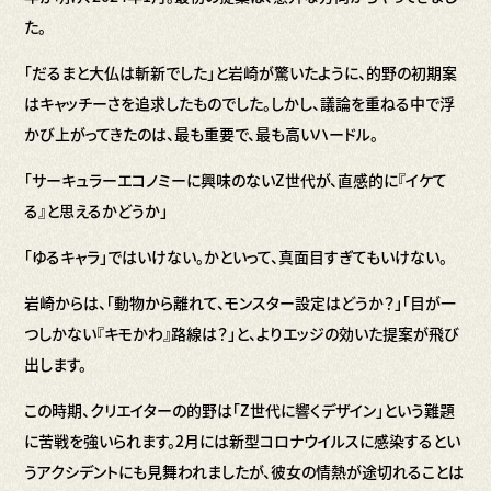
た。
「だるまと大仏は斬新でした」と岩崎が驚いたように、的野の初期案
はキャッチーさを追求したものでした。しかし、議論を重ねる中で浮
かび上がってきたのは、最も重要で、最も高いハードル。
「サーキュラーエコノミーに興味のないZ世代が、直感的に『イケて
る』と思えるかどうか」
「ゆるキャラ」ではいけない。かといって、真面目すぎてもいけない。
岩崎からは、「動物から離れて、モンスター設定はどうか？」「目が一
つしかない『キモかわ』路線は？」と、よりエッジの効いた提案が飛び
出します。
この時期、クリエイターの的野は「Z世代に響くデザイン」という難題
に苦戦を強いられます。2月には新型コロナウイルスに感染するとい
うアクシデントにも見舞われましたが、彼女の情熱が途切れることは