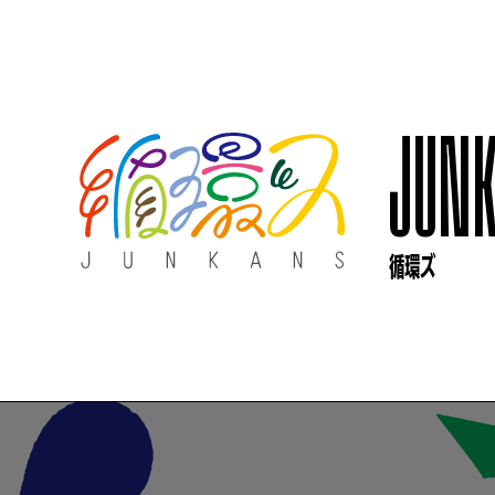
JUN
循環ズ